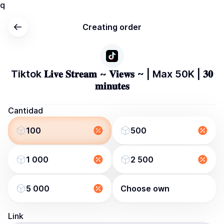
q
Creating order
Tiktok 𝐋𝐢𝐯𝐞 𝐒𝐭𝐫𝐞𝐚𝐦 ~ 𝐕𝐢𝐞𝐰𝐬 ~ | Max 50K | 𝟑𝟎
𝐦𝐢𝐧𝐮𝐭𝐞𝐬
Cantidad
100
500
1 000
2 500
5 000
Choose own
Link