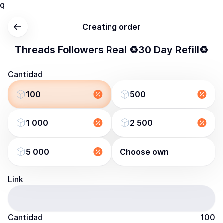
q
Creating order
Threads Followers Real ♻️30 Day Refill♻️
Cantidad
100
500
1 000
2 500
5 000
Choose own
Link
Cantidad
100