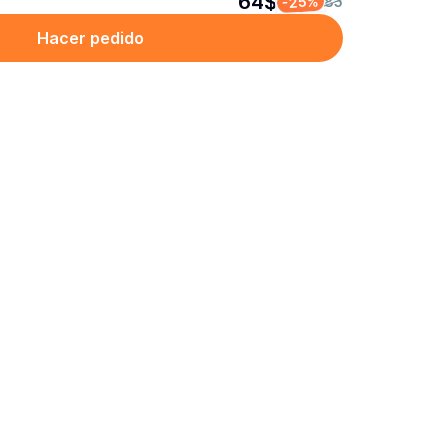
64$
-25%
85
Hacer pedido