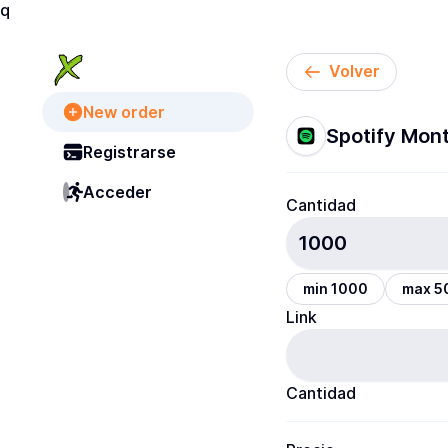
q
Volver
New order
Spotify Mont
Registrarse
Acceder
Cantidad
min 1000
max 5
Link
Cantidad