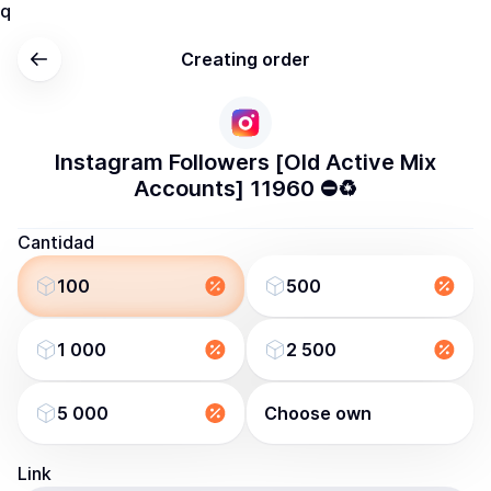
q
Creating order
Instagram Followers [Old Active Mix
Accounts] 11960 ⛔♻️
Cantidad
100
500
1 000
2 500
5 000
Choose own
Link