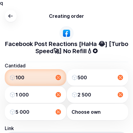
q
Creating order
Facebook Post Reactions [HaHa 😂] [Turbo
Speed🚀] No Refill💧✪
Cantidad
100
500
1 000
2 500
5 000
Choose own
Link